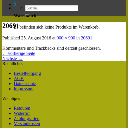
0
Warenkorb
20691
Es befinden sich keine Produkte im Warenkorb.
Published
25. August 2016
at
900 × 900
in
20691
Kommentare und Trackbacks sind derzeit geschlossen.
←
vorherige Seite
Nächste
→
Rechtliches
Bestellvorgang
AGB
Datenschutz
Impressum
Wichtiges
Retouren
Widerruf
Zahlungsarten
Versandkosten