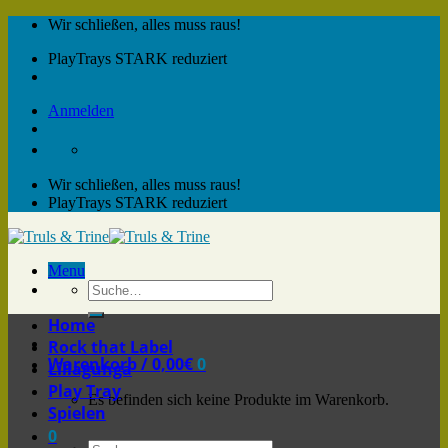
Skip
Wir schließen, alles muss raus!
to
PlayTrays STARK reduziert
content
Anmelden
Wir schließen, alles muss raus!
PlayTrays STARK reduziert
Menu
Home
Rock that Label
Warenkorb /
0,00
€
0
Lillagunga
Play Tray
Es befinden sich keine Produkte im Warenkorb.
Spielen
0