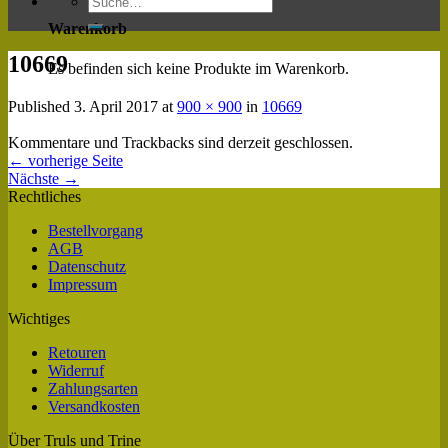
Warenkorb
10669
Es befinden sich keine Produkte im Warenkorb.
Published
3. April 2017
at
900 × 900
in
10669
Kommentare und Trackbacks sind derzeit geschlossen.
←
vorherige Seite
Nächste
→
Rechtliches
Bestellvorgang
AGB
Datenschutz
Impressum
Wichtiges
Retouren
Widerruf
Zahlungsarten
Versandkosten
Über Truls und Trine