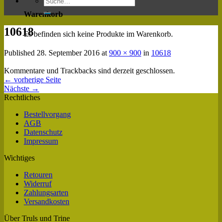
Warenkorb
10618
Es befinden sich keine Produkte im Warenkorb.
Published
28. September 2016
at
900 × 900
in
10618
Kommentare und Trackbacks sind derzeit geschlossen.
←
vorherige Seite
Nächste
→
Rechtliches
Bestellvorgang
AGB
Datenschutz
Impressum
Wichtiges
Retouren
Widerruf
Zahlungsarten
Versandkosten
Über Truls und Trine