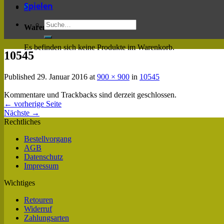
Spielen
0
Warenkorb
Es befinden sich keine Produkte im Warenkorb.
10545
Published
29. Januar 2016
at
900 × 900
in
10545
Kommentare und Trackbacks sind derzeit geschlossen.
←
vorherige Seite
Nächste
→
Rechtliches
Bestellvorgang
AGB
Datenschutz
Impressum
Wichtiges
Retouren
Widerruf
Zahlungsarten