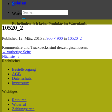
Spielen
0
Warenkorb
Es befinden sich keine Produkte im Warenkorb.
10520_2
Published
12. März 2015
at
900 × 900
in
10520_2
Kommentare und Trackbacks sind derzeit geschlossen.
←
vorherige Seite
Nächste
→
Rechtliches
Bestellvorgang
AGB
Datenschutz
Impressum
Wichtiges
Retouren
Widerruf
Zahlungsarten