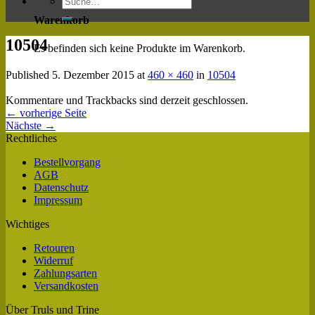
Warenkorb
10504
Es befinden sich keine Produkte im Warenkorb.
Published
5. Dezember 2015
at
460 × 460
in
10504
Kommentare und Trackbacks sind derzeit geschlossen.
←
vorherige Seite
Nächste
→
Rechtliches
Bestellvorgang
AGB
Datenschutz
Impressum
Wichtiges
Retouren
Widerruf
Zahlungsarten
Versandkosten
Über Truls und Trine