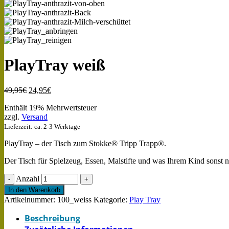
PlayTray weiß
49,95
€
24,95
€
Enthält 19% Mehrwertsteuer
zzgl.
Versand
Lieferzeit: ca. 2-3 Werktage
PlayTray – der Tisch zum Stokke® Tripp Trapp®.
Der Tisch für Spielzeug, Essen, Malstifte und was Ihrem Kind sonst 
Anzahl
In den Warenkorb
Artikelnummer:
100_weiss
Kategorie:
Play Tray
Beschreibung