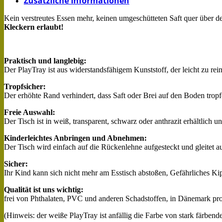
Zusätzliche Informationen
Kein verstreutes Essen mehr, keinen umgeschütteten Saft quer über 
Kleckern erlaubt!
Praktisch und langlebig:
Der PlayTray ist aus widerstandsfähigem Kunststoff, der leicht zu r
Tropfsicher:
Der erhöhte Rand verhindert, dass Saft oder Brei auf den Boden tropfe
Freie Auswahl:
Der Tisch ist in weiß, transparent, schwarz oder anthrazit erhältlich u
Kinderleichtes Anbringen und Abnehmen:
Der Tisch wird einfach auf die Rückenlehne aufgesteckt und gleitet au
Sicher:
Ihr Kind kann sich nicht mehr am Esstisch abstoßen, Gefährliches Ki
Qualität ist uns wichtig:
frei von Phthalaten, PVC und anderen Schadstoffen, in Dänemark pro
(Hinweis: der weiße PlayTray ist anfällig die Farbe von stark färbe