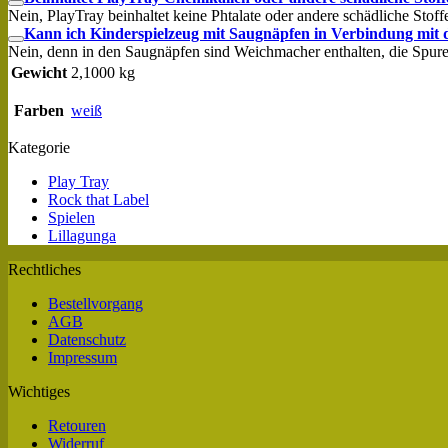
Nein, PlayTray beinhaltet keine Phtalate oder andere schädliche Stof
Kann ich Kinderspielzeug mit Saugnäpfen in Verbindung mit
Nein, denn in den Saugnäpfen sind Weichmacher enthalten, die Spuren
Gewicht
2,1000 kg
Farben
weiß
Kategorie
Play Tray
Rock that Label
Spielen
Lillagunga
Rechtliches
Bestellvorgang
AGB
Datenschutz
Impressum
Wichtiges
Retouren
Widerruf