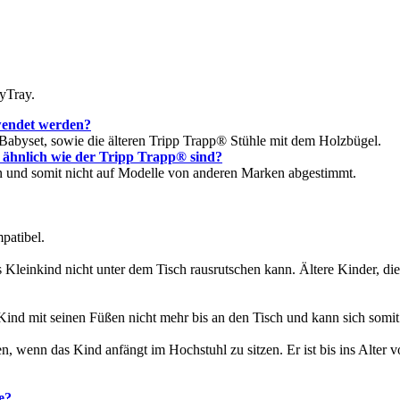
yTray.
wendet werden?
-Babyset, sowie die älteren Tripp Trapp® Stühle mit dem Holzbügel.
 ähnlich wie der Tripp Trapp® sind?
 und somit nicht auf Modelle von anderen Marken abgestimmt.
patibel.
s Kleinkind nicht unter dem Tisch rausrutschen kann. Ältere Kinder, d
Kind mit seinen Füßen nicht mehr bis an den Tisch und kann sich somi
wenn das Kind anfängt im Hochstuhl zu sitzen. Er ist bis ins Alter v
e?