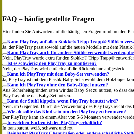
FAQ – häufig gestellte Fragen
Hier finden Sie Antworten auf die häufigsten Fragen rund um den Pla
Kann PlayTray auf allen Stokke® Tripp Trapp® Stühlen ver
Ja, der PlayTray passt sowohl auf die neuen Modelle mit dem Plastik
Kann PlayTray auch für andere Stühle verwendet werden, die
Nein, PlayTray wurde extra für den Stokke® Tripp Trapp® entworfen
Ist es schwierig den PlayTray zu montieren?
Nein, der PlayTray wird einfach auf die Rückenlehne aufgesteckt.
Kann ich PlayTray mit dem Baby-Set verwenden?
Ja, PlayTray ist mit dem Plastik-Baby-Set sowohl dem Holzbügel kom
Kann ich PlayTray ohne den Baby-Bügel nutzen?
Aus Sicherheitsgründen raten wir das Baby-Set zu nutzen, so dass da
PlayTray ohne das Baby-Set nutzen.
Kann der Stuhl kippeln, wenn PlayTray benutzt wird?
Nein, im Gegenteil. Durch die Verwendung des PlayTrays reicht das 
Wie alt sollte das Kind sein um den PlayTray zu benutzen?
Der PlayTray kann ab einem Alter von 5-6 Monaten verwendet werden, 
In welchen Farben ist der PlayTray erhältlich?
In transparent, weiß, schwarz und rot.
Beinhaltet PlayTray Chemikalien oder andere schädliche Stoff